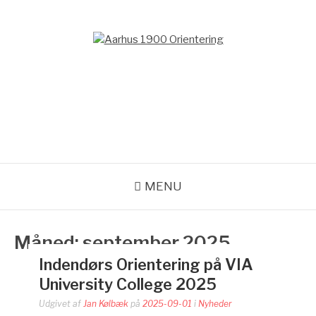
Spring
til
indhold
AARHUS 1900
ORIENTERING
Orienteringsløb for hele familien
MENU
Måned:
september 2025
Indendørs Orientering på VIA
University College 2025
Udgivet af
Jan Kølbæk
på
2025-09-01
i
Nyheder