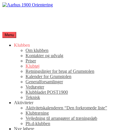
Spring
til
Aarhus 1900 Orientering
indhold
Orienteringsløb for hele familien
Menu
Klubben
Om klubben
Kontakter og udvalg
Priser
Klubtøj
Retningslinjer for brug af Grumstolen
Kalender for Grumstolen
Generalforsamlinger
Vedtægter
Klubbladet POST1900
Teknisk
Aktiviteter
Aktivitetskalenderen “Den forkromede liste”
Klubtræning
Vejledning til arrangører af træningsløb
Ph.d-klubben
Nye løbere