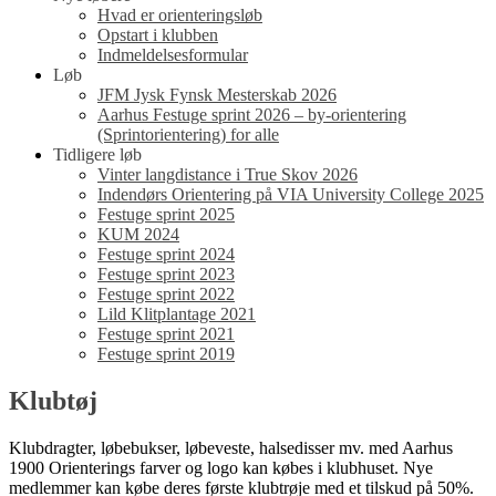
Hvad er orienteringsløb
Opstart i klubben
Indmeldelsesformular
Løb
JFM Jysk Fynsk Mesterskab 2026
Aarhus Festuge sprint 2026 – by-orientering
(Sprintorientering) for alle
Tidligere løb
Vinter langdistance i True Skov 2026
Indendørs Orientering på VIA University College 2025
Festuge sprint 2025
KUM 2024
Festuge sprint 2024
Festuge sprint 2023
Festuge sprint 2022
Lild Klitplantage 2021
Festuge sprint 2021
Festuge sprint 2019
Klubtøj
Klubdragter, løbebukser, løbeveste, halsedisser mv. med Aarhus
1900 Orienterings farver og logo kan købes i klubhuset. Nye
medlemmer kan købe deres første klubtrøje med et tilskud på 50%.