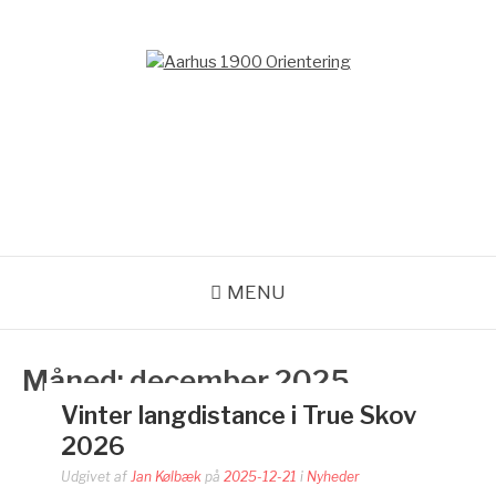
Spring
til
indhold
AARHUS 1900
ORIENTERING
Orienteringsløb for hele familien
MENU
Måned:
december 2025
Vinter langdistance i True Skov
2026
Udgivet af
Jan Kølbæk
på
2025-12-21
i
Nyheder