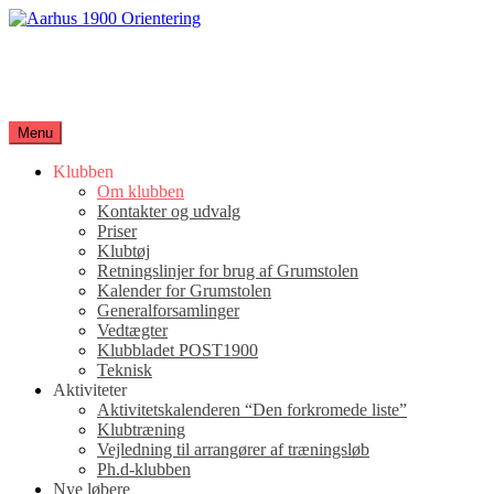
Spring
til
Aarhus 1900 Orientering
indhold
Orienteringsløb for hele familien
Menu
Klubben
Om klubben
Kontakter og udvalg
Priser
Klubtøj
Retningslinjer for brug af Grumstolen
Kalender for Grumstolen
Generalforsamlinger
Vedtægter
Klubbladet POST1900
Teknisk
Aktiviteter
Aktivitetskalenderen “Den forkromede liste”
Klubtræning
Vejledning til arrangører af træningsløb
Ph.d-klubben
Nye løbere