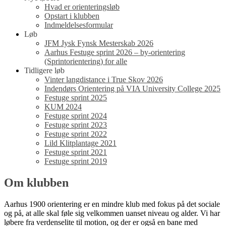
Hvad er orienteringsløb
Opstart i klubben
Indmeldelsesformular
Løb
JFM Jysk Fynsk Mesterskab 2026
Aarhus Festuge sprint 2026 – by-orientering
(Sprintorientering) for alle
Tidligere løb
Vinter langdistance i True Skov 2026
Indendørs Orientering på VIA University College 2025
Festuge sprint 2025
KUM 2024
Festuge sprint 2024
Festuge sprint 2023
Festuge sprint 2022
Lild Klitplantage 2021
Festuge sprint 2021
Festuge sprint 2019
Om klubben
Aarhus 1900 orientering er en mindre klub med fokus på det sociale
og på, at alle skal føle sig velkommen uanset niveau og alder. Vi har
løbere fra verdenselite til motion, og der er også en bane med