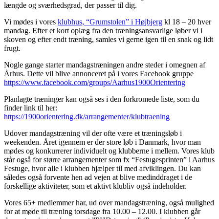
længde og sværhedsgrad, der passer til dig.
Vi mødes i vores
klubhus, “Grumstolen” i Højbjerg
kl 18 – 20 hver
mandag. Efter et kort oplæg fra den træningsansvarlige løber vi i
skoven og efter endt træning, samles vi gerne igen til en snak og lidt
frugt.
Nogle gange starter mandagstræningen andre steder i omegnen af
Århus. Dette vil blive annonceret på i vores Facebook gruppe
https://www.facebook.com/groups/Aarhus1900Orientering
Planlagte træninger kan også ses i den forkromede liste, som du
finder link til her:
https://1900orientering.dk/arrangementer/klubtraening
Udover mandagstræning vil der ofte være et træningsløb i
weekenden. Året igennem er der store løb i Danmark, hvor man
mødes og konkurrerer individuelt og klubberne i mellem. Vores klub
står også for større arrangementer som fx “Festugesprinten” i Aarhus
Festuge, hvor alle i klubben hjælper til med afviklingen. Du kan
således også forvente hen ad vejen at blive medinddraget i de
forskellige aktiviteter, som et aktivt klubliv også indeholder.
Vores 65+ medlemmer har, ud over mandagstræning, også mulighed
for at møde til træning torsdage fra 10.00 – 12.00. I klubben går