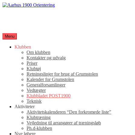
Spring
til
Aarhus 1900 Orientering
indhold
Orienteringsløb for hele familien
Menu
Klubben
Om klubben
Kontakter og udvalg
Priser
Klubtøj
Retningslinjer for brug af Grumstolen
Kalender for Grumstolen
Generalforsamlinger
Vedtægter
Klubbladet POST1900
Teknisk
Aktiviteter
Aktivitetskalenderen “Den forkromede liste”
Klubtræning
Vejledning til arrangører af træningsløb
Ph.d-klubben
Nye løbere