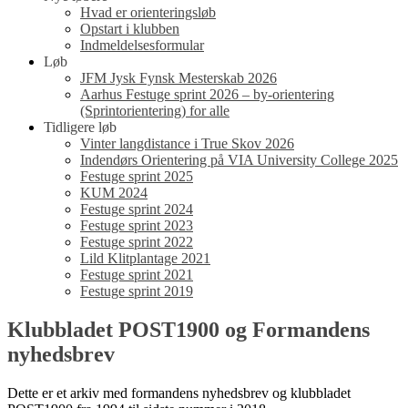
Hvad er orienteringsløb
Opstart i klubben
Indmeldelsesformular
Løb
JFM Jysk Fynsk Mesterskab 2026
Aarhus Festuge sprint 2026 – by-orientering
(Sprintorientering) for alle
Tidligere løb
Vinter langdistance i True Skov 2026
Indendørs Orientering på VIA University College 2025
Festuge sprint 2025
KUM 2024
Festuge sprint 2024
Festuge sprint 2023
Festuge sprint 2022
Lild Klitplantage 2021
Festuge sprint 2021
Festuge sprint 2019
Klubbladet POST1900 og Formandens
nyhedsbrev
Dette er et arkiv med formandens nyhedsbrev og klubbladet