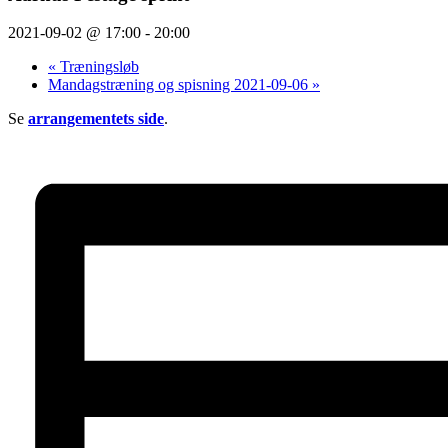
2021-09-02 @ 17:00
-
20:00
«
Træningsløb
Mandagstræning og spisning 2021-09-06
»
Se
arrangementets side
.