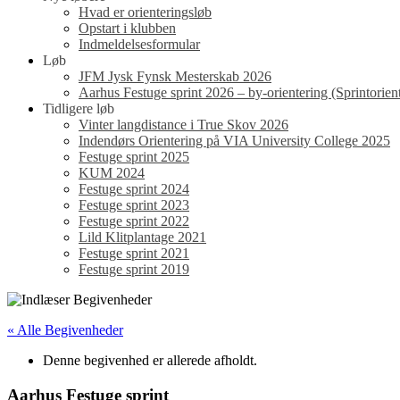
Hvad er orienteringsløb
Opstart i klubben
Indmeldelsesformular
Løb
JFM Jysk Fynsk Mesterskab 2026
Aarhus Festuge sprint 2026 – by-orientering (Sprintorient
Tidligere løb
Vinter langdistance i True Skov 2026
Indendørs Orientering på VIA University College 2025
Festuge sprint 2025
KUM 2024
Festuge sprint 2024
Festuge sprint 2023
Festuge sprint 2022
Lild Klitplantage 2021
Festuge sprint 2021
Festuge sprint 2019
« Alle Begivenheder
Denne begivenhed er allerede afholdt.
Aarhus Festuge sprint