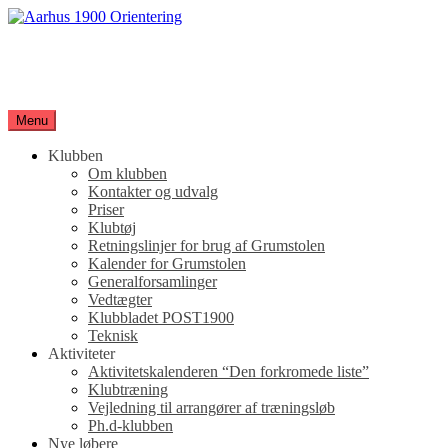
Spring
til
Aarhus 1900 Orientering
indhold
Orienteringsløb for hele familien
Menu
Klubben
Om klubben
Kontakter og udvalg
Priser
Klubtøj
Retningslinjer for brug af Grumstolen
Kalender for Grumstolen
Generalforsamlinger
Vedtægter
Klubbladet POST1900
Teknisk
Aktiviteter
Aktivitetskalenderen “Den forkromede liste”
Klubtræning
Vejledning til arrangører af træningsløb
Ph.d-klubben
Nye løbere