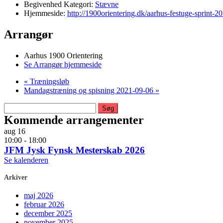
Begivenhed Kategori:
Stævne
Hjemmeside:
http://1900orientering.dk/aarhus-festuge-sprint-2
Arrangør
Aarhus 1900 Orientering
Se Arrangør hjemmeside
«
Træningsløb
Mandagstræning og spisning 2021-09-06
»
Søg
efter:
Kommende arrangementer
aug
16
10:00
-
18:00
JFM Jysk Fynsk Mesterskab 2026
Se kalenderen
Arkiver
maj 2026
februar 2026
december 2025
november 2025