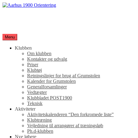
Spring
til
Aarhus 1900 Orientering
indhold
Orienteringsløb for hele familien
Menu
Klubben
Om klubben
Kontakter og udvalg
Priser
Klubtøj
Retningslinjer for brug af Grumstolen
Kalender for Grumstolen
Generalforsamlinger
Vedtægter
Klubbladet POST1900
Teknisk
Aktiviteter
Aktivitetskalenderen “Den forkromede liste”
Klubtræning
Vejledning til arrangører af træningsløb
Ph.d-klubben
Nye løbere