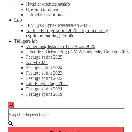
Hvad er orienteringsløb
Opstart i klubben
Indmeldelsesformular
Løb
JFM Jysk Fynsk Mesterskab 2026
Aarhus Festuge sprint 2026 – by-orientering
(Sprintorientering) for alle
Tidligere løb
Vinter langdistance i True Skov 2026
Indendørs Orientering på VIA University College 2025
Festuge sprint 2025
KUM 2024
Festuge sprint 2024
Festuge sprint 2023
Festuge sprint 2022
Lild Klitplantage 2021
Festuge sprint 2021
Festuge sprint 2019
Begivenheder
Begivenheder
Søg
Skriv
Søgning
efter
nøgleord.
begivenheder
og
Søg
efter
visninger
Begivenheder