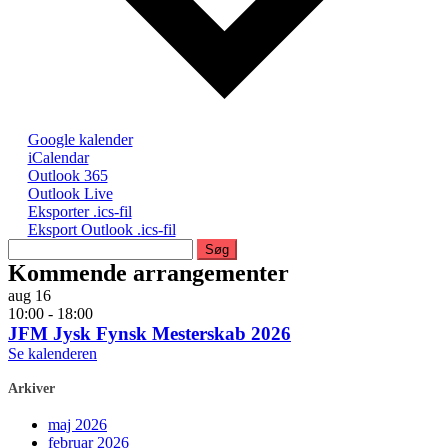
Google kalender
iCalendar
Outlook 365
Outlook Live
Eksporter .ics-fil
Eksport Outlook .ics-fil
Søg
efter:
Kommende arrangementer
aug
16
10:00
-
18:00
JFM Jysk Fynsk Mesterskab 2026
Se kalenderen
Arkiver
maj 2026
februar 2026