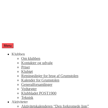
Spring
til
indhold
Aarhus 1900 Orientering
Orienteringsløb for hele familien
Menu
Klubben
Om klubben
Kontakter og udvalg
Priser
Klubtøj
Retningslinjer for brug af Grumstolen
Kalender for Grumstolen
Generalforsamlinger
Vedtægter
Klubbladet POST1900
Teknisk
Aktiviteter
Aktivitetskalenderen “Den forkromede liste”