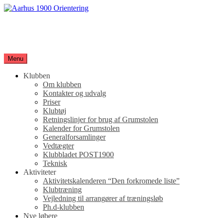
Spring
til
Aarhus 1900 Orientering
indhold
Orienteringsløb for hele familien
Menu
Klubben
Om klubben
Kontakter og udvalg
Priser
Klubtøj
Retningslinjer for brug af Grumstolen
Kalender for Grumstolen
Generalforsamlinger
Vedtægter
Klubbladet POST1900
Teknisk
Aktiviteter
Aktivitetskalenderen “Den forkromede liste”
Klubtræning
Vejledning til arrangører af træningsløb
Ph.d-klubben
Nye løbere