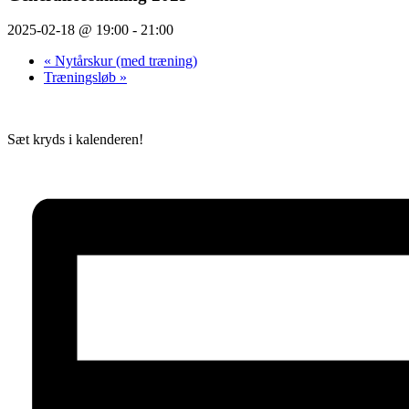
2025-02-18 @ 19:00
-
21:00
«
Nytårskur (med træning)
Træningsløb
»
Sæt kryds i kalenderen!