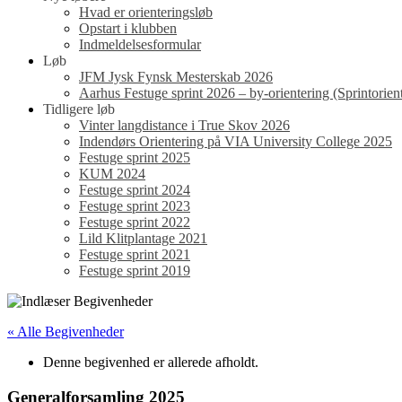
Hvad er orienteringsløb
Opstart i klubben
Indmeldelsesformular
Løb
JFM Jysk Fynsk Mesterskab 2026
Aarhus Festuge sprint 2026 – by-orientering (Sprintorient
Tidligere løb
Vinter langdistance i True Skov 2026
Indendørs Orientering på VIA University College 2025
Festuge sprint 2025
KUM 2024
Festuge sprint 2024
Festuge sprint 2023
Festuge sprint 2022
Lild Klitplantage 2021
Festuge sprint 2021
Festuge sprint 2019
« Alle Begivenheder
Denne begivenhed er allerede afholdt.
Generalforsamling 2025