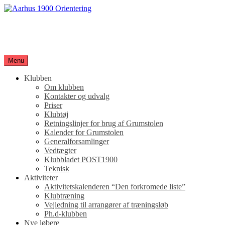
Spring
til
Aarhus 1900 Orientering
indhold
Orienteringsløb for hele familien
Menu
Klubben
Om klubben
Kontakter og udvalg
Priser
Klubtøj
Retningslinjer for brug af Grumstolen
Kalender for Grumstolen
Generalforsamlinger
Vedtægter
Klubbladet POST1900
Teknisk
Aktiviteter
Aktivitetskalenderen “Den forkromede liste”
Klubtræning
Vejledning til arrangører af træningsløb
Ph.d-klubben
Nye løbere