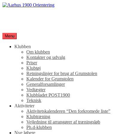
Spring
til
Aarhus 1900 Orientering
indhold
Orienteringsløb for hele familien
Menu
Klubben
Om klubben
Kontakter og udvalg
Priser
Klubtøj
Retningslinjer for brug af Grumstolen
Kalender for Grumstolen
Generalforsamlinger
Vedtægter
Klubbladet POST1900
Teknisk
Aktiviteter
Aktivitetskalenderen “Den forkromede liste”
Klubtræning
Vejledning til arrangører af træningsløb
Ph.d-klubben
Nye løbere