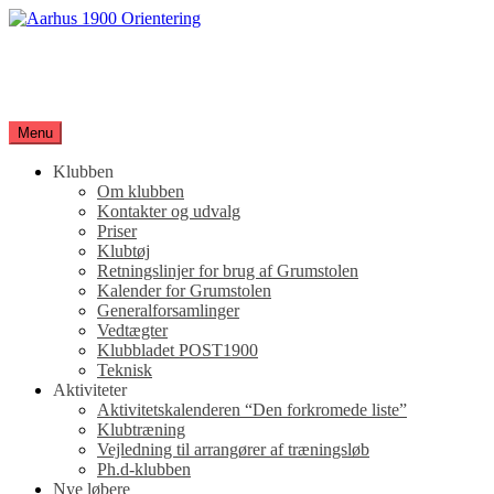
Spring
til
Aarhus 1900 Orientering
indhold
Orienteringsløb for hele familien
Menu
Klubben
Om klubben
Kontakter og udvalg
Priser
Klubtøj
Retningslinjer for brug af Grumstolen
Kalender for Grumstolen
Generalforsamlinger
Vedtægter
Klubbladet POST1900
Teknisk
Aktiviteter
Aktivitetskalenderen “Den forkromede liste”
Klubtræning
Vejledning til arrangører af træningsløb
Ph.d-klubben
Nye løbere