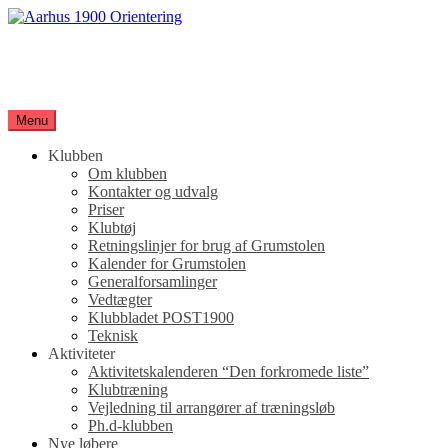
Spring
til
Aarhus 1900 Orientering
indhold
Orienteringsløb for hele familien
Menu
Klubben
Om klubben
Kontakter og udvalg
Priser
Klubtøj
Retningslinjer for brug af Grumstolen
Kalender for Grumstolen
Generalforsamlinger
Vedtægter
Klubbladet POST1900
Teknisk
Aktiviteter
Aktivitetskalenderen “Den forkromede liste”
Klubtræning
Vejledning til arrangører af træningsløb
Ph.d-klubben
Nye løbere