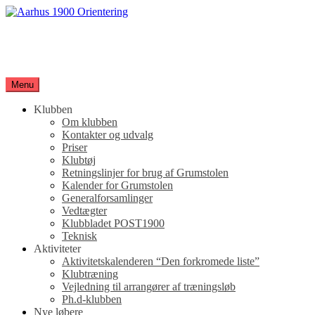
Spring
til
Aarhus 1900 Orientering
indhold
Orienteringsløb for hele familien
Menu
Klubben
Om klubben
Kontakter og udvalg
Priser
Klubtøj
Retningslinjer for brug af Grumstolen
Kalender for Grumstolen
Generalforsamlinger
Vedtægter
Klubbladet POST1900
Teknisk
Aktiviteter
Aktivitetskalenderen “Den forkromede liste”
Klubtræning
Vejledning til arrangører af træningsløb
Ph.d-klubben
Nye løbere