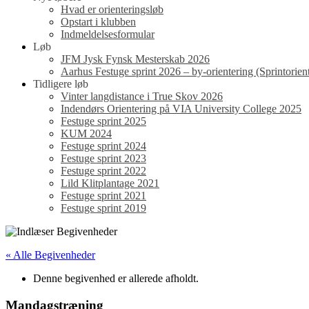
Hvad er orienteringsløb
Opstart i klubben
Indmeldelsesformular
Løb
JFM Jysk Fynsk Mesterskab 2026
Aarhus Festuge sprint 2026 – by-orientering (Sprintorient
Tidligere løb
Vinter langdistance i True Skov 2026
Indendørs Orientering på VIA University College 2025
Festuge sprint 2025
KUM 2024
Festuge sprint 2024
Festuge sprint 2023
Festuge sprint 2022
Lild Klitplantage 2021
Festuge sprint 2021
Festuge sprint 2019
« Alle Begivenheder
Denne begivenhed er allerede afholdt.
Mandagstræning