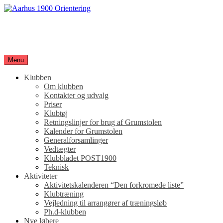
Spring
til
Aarhus 1900 Orientering
indhold
Orienteringsløb for hele familien
Menu
Klubben
Om klubben
Kontakter og udvalg
Priser
Klubtøj
Retningslinjer for brug af Grumstolen
Kalender for Grumstolen
Generalforsamlinger
Vedtægter
Klubbladet POST1900
Teknisk
Aktiviteter
Aktivitetskalenderen “Den forkromede liste”
Klubtræning
Vejledning til arrangører af træningsløb
Ph.d-klubben
Nye løbere