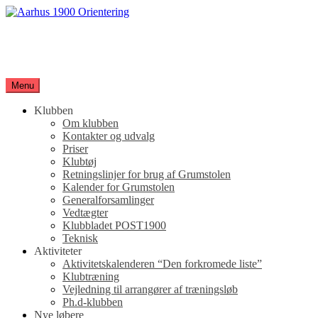
Spring
til
Aarhus 1900 Orientering
indhold
Orienteringsløb for hele familien
Menu
Klubben
Om klubben
Kontakter og udvalg
Priser
Klubtøj
Retningslinjer for brug af Grumstolen
Kalender for Grumstolen
Generalforsamlinger
Vedtægter
Klubbladet POST1900
Teknisk
Aktiviteter
Aktivitetskalenderen “Den forkromede liste”
Klubtræning
Vejledning til arrangører af træningsløb
Ph.d-klubben
Nye løbere