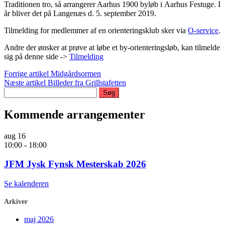
Traditionen tro, så arrangerer Aarhus 1900 byløb i Aarhus Festuge. I
år bliver det på Langenæs d. 5. september 2019.
Tilmelding for medlemmer af en orienteringsklub sker via
O-service
.
Andre der ønsker at prøve at løbe et by-orienteringsløb, kan tilmelde
sig på denne side ->
Tilmelding
Læs
Forrige artikel
Midgårdsormen
Næste artikel
Billeder fra Grillstafetten
videre
Søg
efter:
Kommende arrangementer
aug
16
10:00
-
18:00
JFM Jysk Fynsk Mesterskab 2026
Se kalenderen
Arkiver
maj 2026