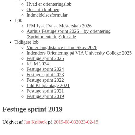
Hvad er orienteringsløb
Opstart i klubben
Indmeldelsesformular
Løb
JFM Jysk Fynsk Mesterskab 2026
Aarhus Festuge sprint 2026 – by-orientering
(Sprintorientering) for alle
Tidligere løb
Vinter langdistance i True Skov 2026
Indendørs Orientering på VIA University College 2025
Festuge sprint 2025
KUM 2024
Festuge sprint 2024
Festuge sprint 2023
Festuge sprint 2022
Lild Klitplantage 2021
Festuge sprint 2021
Festuge sprint 2019
Festuge sprint 2019
Udgivet af
Jan Kølbæk
på
2019-08-03
2023-02-15